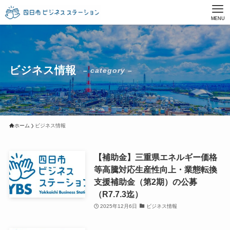
MENU
ビジネス情報
– category –
ホーム
ビジネス情報
【補助金】三重県エネルギー価格
等高騰対応生産性向上・業態転換
支援補助金（第2期）の公募
（R7.7.3迄）
2025年12月6日
ビジネス情報